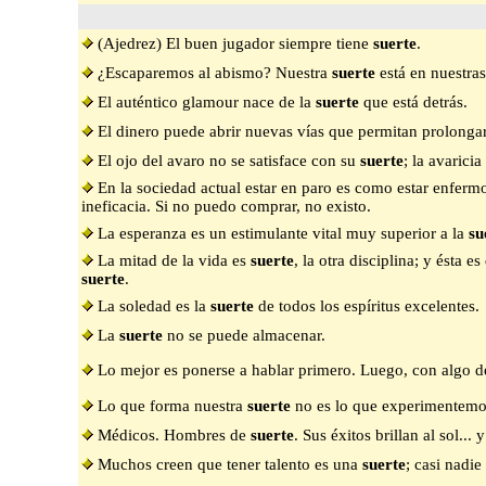
(Ajedrez) El buen jugador siempre tiene
suerte
.
¿Escaparemos al abismo? Nuestra
suerte
está en nuestra
El auténtico glamour nace de la
suerte
que está detrás.
El dinero puede abrir nuevas vías que permitan prolong
El ojo del avaro no se satisface con su
suerte
; la avaricia
En la sociedad actual estar en paro es como estar enfermo
ineficacia. Si no puedo comprar, no existo.
La esperanza es un estimulante vital muy superior a la
su
La mitad de la vida es
suerte
, la otra disciplina; y ésta 
suerte
.
La soledad es la
suerte
de todos los espíritus excelentes.
La
suerte
no se puede almacenar.
Lo mejor es ponerse a hablar primero. Luego, con algo 
Lo que forma nuestra
suerte
no es lo que experimentemos
Médicos. Hombres de
suerte
. Sus éxitos brillan al sol... 
Muchos creen que tener talento es una
suerte
; casi nadie