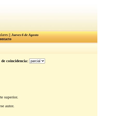
||
lares
Jueves 6 de Agosto
ontacto
 de coincidencia:
te superior.
se autor.