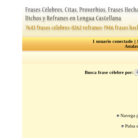
1 usuario conectado
||
Astala
Busca frase célebre por:
Navega po
Pulsa e