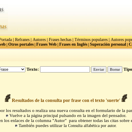
|
|
|
|
|
Portada
Refranes
Autores
Frases hechas
Términos populares
Autores popu
web
|
Otros portales
|
Frases Web
|
Frases en Inglés
|
Superación personal
|
C
Texto:
Tipo
Resultados de la consulta por frase con el texto 'suerte'
r los resultados o realiza una nueva consulta en el formulario de la par
Vuelve a la
pulsando en la imagen del pensador.
página principal
n los enlaces de la columna "Autor" para obtener todas las citas sobre e
También puedes utilizar la
Consulta alfabética por autor.