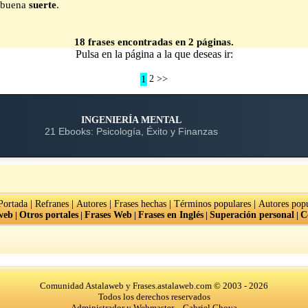
e buena
suerte
.
18 frases encontradas en 2 páginas.
Pulsa en la página a la que deseas ir:
1
2
>>
INGENIERÍA MENTAL
21 Ebooks: Psicología, Éxito y Finanzas
|
|
|
|
|
Portada
Refranes
Autores
Frases hechas
Términos populares
Autores popu
web
|
Otros portales
|
Frases Web
|
Frases en Inglés
|
Superación personal
|
C
Comunidad Astalaweb y Frases.astalaweb.com © 2003 - 2026
Todos los derechos reservados
Administrador y Webmaster - Gabriel Chova