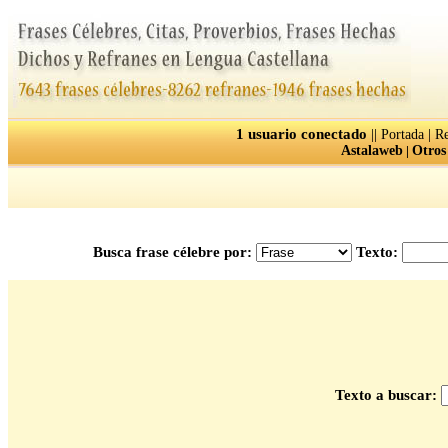
1 usuario conectado
||
|
Portada
Re
Astalaweb
|
Otros
Busca frase célebre por:
Texto:
Texto a buscar: