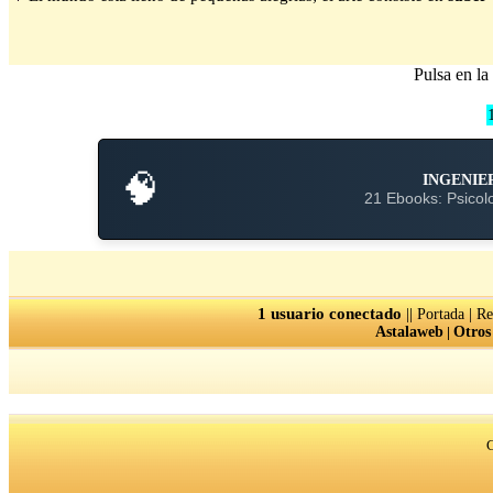
Pulsa en la 
🧠
INGENIE
21 Ebooks: Psicolo
1 usuario conectado
||
|
Portada
Re
Astalaweb
|
Otros
C