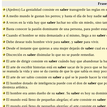
Frase
(Ajedrez) La genialidad consiste en
saber
transgredir las reglas e
A medio mundo le gustan los perros; y hasta el día de hoy nadie
sa
A veces en la vida hay que
saber
luchar no sólo sin miedo, sino ta
Basta conocer la pasión dominante de una persona, para poder esta
Cuando el hombre se mira demasiado a sí mismo, llega a no
saber
Debe desear todo hombre vivir para
saber
, y
saber
para vivir.
Desde el instante que quieras a una mujer dejarás de
saber
cual es e
Discreción es
saber
disimular lo que no se puede remediar.
El arte de dirigir consiste en
saber
cuándo hay que abandonar la batu
El arte de escribir historias está en
saber
sacar de lo poco que se ha
se reanuda la vida y uno se da cuenta de que lo que sabía es muy poc
El arte de ser sabio consiste en
saber
a qué se le puede hacer la vis
El hombre dotado de inteligencia puede con el don de
saber
que po
destreza artística.
El hombre era antes dueño de su
saber
. Su
saber
es hoy su domini
El mundo está lleno de pequeñas alegrías; el arte consiste en
saber
El mundo está lleno de pequeñas alegrías; el arte consiste en
saber