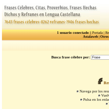
1 usuario conectado
||
|
Portada
Re
Astalaweb
|
Otros
Busca frase célebre por:
Res
Navega por los resul
Vuelv
Pulsa en los enla