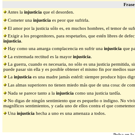
Frase
Antes la
injusticia
que el desorden.
Cometer una
injusticia
es peor que sufrirla.
El amor por la justicia sólo es, en muchos hombres, el temor de sufr
Exigir a los progenitores, para respetarlos, que estén libres de def
injusticia
.
Hay como una amarga complacencia en sufrir una
injusticia
que par
La extremada rectitud es la mayor
injusticia
.
La guerra, cuando es necesaria, no sólo es una justicia permitida, s
puede pasar sin ella y es posible obtener el mismo fin por medios sua
La
injusticia
es una madre jamás estéril: siempre produce hijos dign
Las almas superiores no tienen miedo más que de una cosa: de co
Nada se parece tanto a la
injusticia
como una justicia tardía.
No digas de ningún sentimiento que es pequeño o indigno. No vivi
magníficos sentimientos, y cada uno de ellos contra el que cometem
Una
injusticia
hecha a uno es una amenaza a todos.
Pulsa en la 