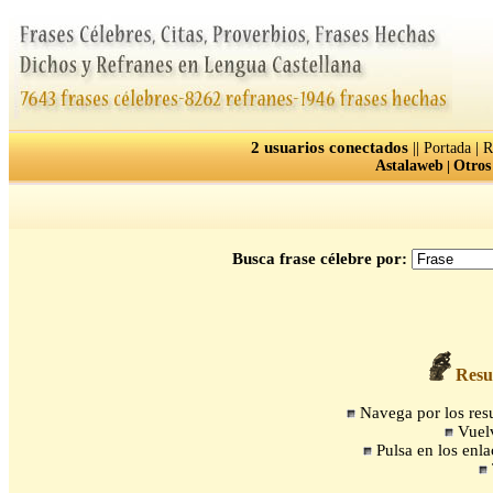
2 usuarios conectados
||
|
Portada
R
Astalaweb
|
Otros
Busca frase célebre por:
Resul
Navega por los resul
Vuelv
Pulsa en los enla