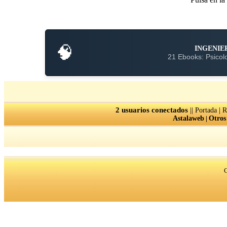
🧠
INGENIE
21 Ebooks: Psicolo
2 usuarios conectados
||
|
Portada
R
Astalaweb
|
Otros
C