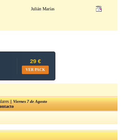
Julián Marías
29 €
VER PACK
||
lares
Viernes 7 de Agosto
ontacto