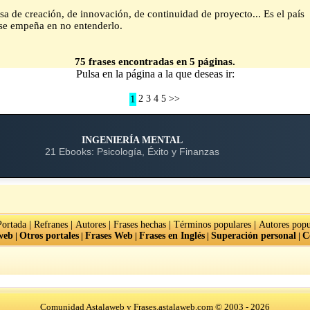
a de creación, de innovación, de continuidad de proyecto... Es el país
 se empeña en no entenderlo.
75 frases encontradas en 5 páginas.
Pulsa en la página a la que deseas ir:
1
2
3
4
5
>>
INGENIERÍA MENTAL
21 Ebooks: Psicología, Éxito y Finanzas
|
|
|
|
|
Portada
Refranes
Autores
Frases hechas
Términos populares
Autores popu
web
|
Otros portales
|
Frases Web
|
Frases en Inglés
|
Superación personal
|
C
Comunidad Astalaweb y Frases.astalaweb.com © 2003 - 2026