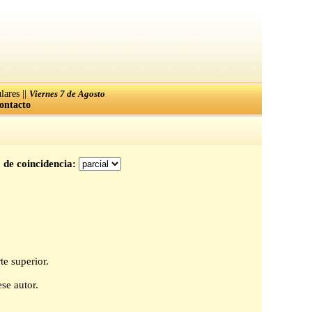
||
lares
Viernes 7 de Agosto
ontacto
 de coincidencia:
te superior.
se autor.