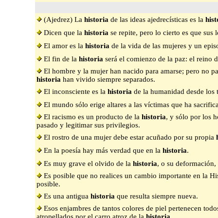
(Ajedrez) La
historia
de las ideas ajedrecísticas es la
hist
Dicen que la
historia
se repite, pero lo cierto es que sus
El amor es la
historia
de la vida de las mujeres y un epis
El fin de la
historia
será el comienzo de la paz: el reino 
El hombre y la mujer han nacido para amarse; pero no par
historia
han vivido siempre separados.
El inconsciente es la
historia
de la humanidad desde los 
El mundo sólo erige altares a las víctimas que ha sacrifi
El racismo es un producto de la
historia
, y sólo por los
pasado y legitimar sus privilegios.
El rostro de una mujer debe estar acuñado por su propia
En la poesía hay más verdad que en la
historia
.
Es muy grave el olvido de la
historia
, o su deformación,
Es posible que no realices un cambio importante en la His
posible.
Es una antigua
historia
que resulta siempre nueva.
Esos enjambres de tantos colores de piel pertenecen todo
atropellados por el carro atroz de la
historia
.