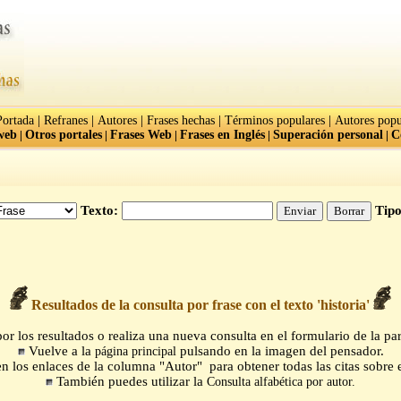
|
|
|
|
|
Portada
Refranes
Autores
Frases hechas
Términos populares
Autores popu
web
|
Otros portales
|
Frases Web
|
Frases en Inglés
|
Superación personal
|
C
Texto:
Tipo
Resultados de la consulta por frase con el texto 'historia'
r los resultados o realiza una nueva consulta en el formulario de la par
Vuelve a la
pulsando en la imagen del pensador.
página principal
n los enlaces de la columna "Autor" para obtener todas las citas sobre e
También puedes utilizar la
Consulta alfabética por autor.