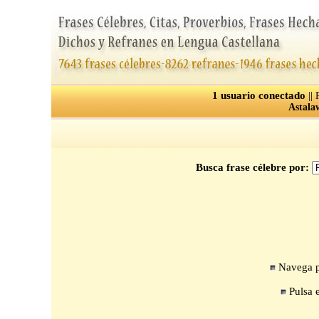
1 usuario conectado
||
Astala
Busca frase célebre por:
Navega po
Pulsa e