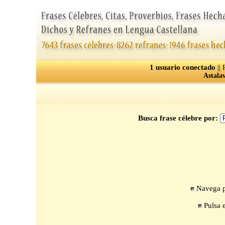
1 usuario conectado
||
Astala
Busca frase célebre por:
Navega po
Pulsa e