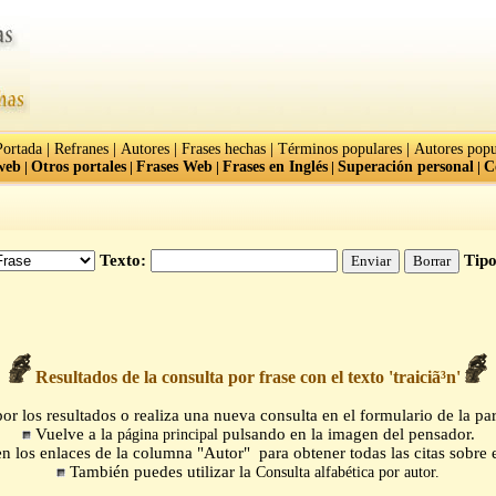
|
|
|
|
|
Portada
Refranes
Autores
Frases hechas
Términos populares
Autores popu
web
|
Otros portales
|
Frases Web
|
Frases en Inglés
|
Superación personal
|
C
Texto:
Tipo
Resultados de la consulta por frase con el texto 'traiciã³n'
r los resultados o realiza una nueva consulta en el formulario de la par
Vuelve a la
pulsando en la imagen del pensador.
página principal
n los enlaces de la columna "Autor" para obtener todas las citas sobre e
También puedes utilizar la
Consulta alfabética por autor.