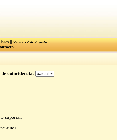
||
lares
Viernes 7 de Agosto
ontacto
 de coincidencia:
te superior.
se autor.