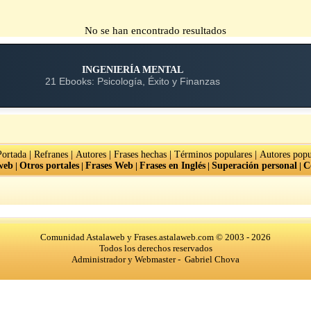
No se han encontrado resultados
INGENIERÍA MENTAL
21 Ebooks: Psicología, Éxito y Finanzas
|
|
|
|
|
Portada
Refranes
Autores
Frases hechas
Términos populares
Autores popu
web
|
Otros portales
|
Frases Web
|
Frases en Inglés
|
Superación personal
|
C
Comunidad Astalaweb y Frases.astalaweb.com © 2003 - 2026
Todos los derechos reservados
Administrador y Webmaster - Gabriel Chova