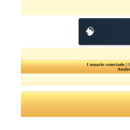
🧠
1 usuario conectado
||
Astala