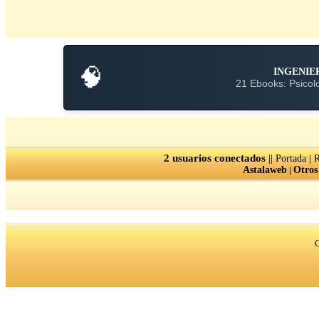
🧠
INGENIE
21 Ebooks: Psicolo
2 usuarios conectados
||
|
Portada
R
Astalaweb
|
Otros
C