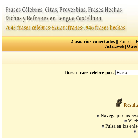
2 usuarios conectados
||
|
Portada
R
Astalaweb
|
Otros
Busca frase célebre por:
Resulta
Navega por los resul
Vuelv
Pulsa en los enla